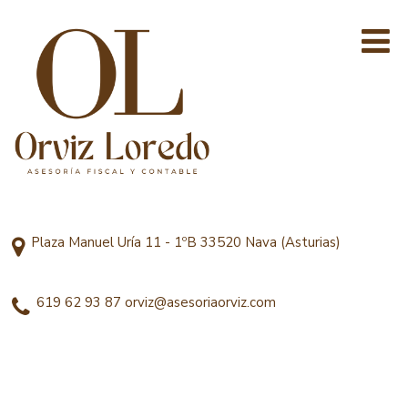
Plaza Manuel Uría 11 - 1ºB 33520 Nava (Asturias)
619 62 93 87
orviz@asesoriaorviz.com