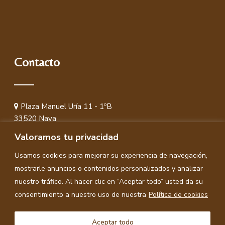
Contacto
Plaza Manuel Uría 11 - 1ºB
33520 Nava
(Asturias) España
Valoramos tu privacidad
619 62 93 87
Usamos cookies para mejorar su experiencia de navegación,
orviz@asesoriaorviz.com
mostrarle anuncios o contenidos personalizados y analizar
nuestro tráfico. Al hacer clic en “Aceptar todo” usted da su
consentimiento a nuestro uso de nuestra
Política de cookies
© Copyright 2025
Asesoría Orviz Loredo
|
Aviso legal y
Aceptar todo
Privacidad
|
Accesibilidad
.