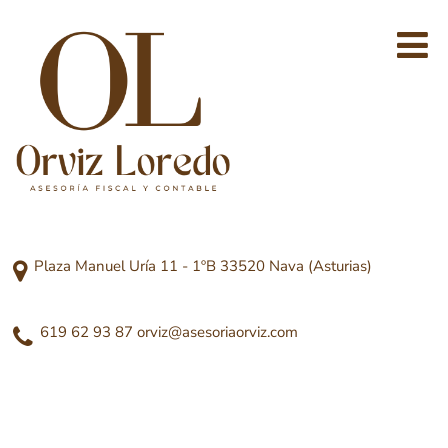
Plaza Manuel Uría 11 - 1ºB 33520 Nava (Asturias)
619 62 93 87
orviz@asesoriaorviz.com