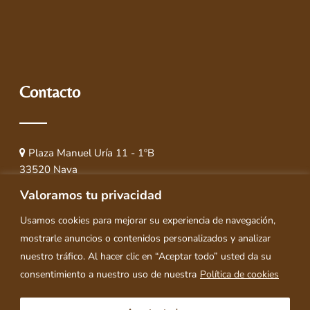
Contacto
Plaza Manuel Uría 11 - 1ºB
33520 Nava
(Asturias) España
Valoramos tu privacidad
619 62 93 87
Usamos cookies para mejorar su experiencia de navegación,
orviz@asesoriaorviz.com
mostrarle anuncios o contenidos personalizados y analizar
nuestro tráfico. Al hacer clic en “Aceptar todo” usted da su
consentimiento a nuestro uso de nuestra
Política de cookies
© Copyright 2025
Asesoría Orviz Loredo
|
Aviso legal y