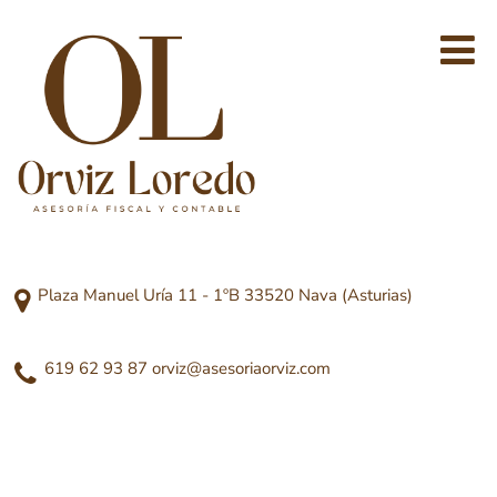
Plaza Manuel Uría 11 - 1ºB 33520 Nava (Asturias)
619 62 93 87
orviz@asesoriaorviz.com