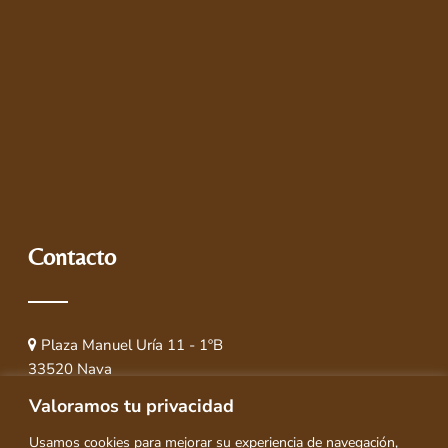
Contacto
Plaza Manuel Uría 11 - 1ºB
33520 Nava
(Asturias) España
Valoramos tu privacidad
619 62 93 87
Usamos cookies para mejorar su experiencia de navegación,