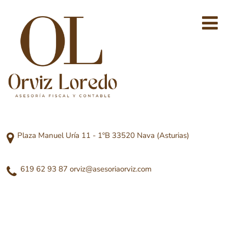
Plaza Manuel Uría 11 - 1ºB 33520 Nava (Asturias)
619 62 93 87
orviz@asesoriaorviz.com