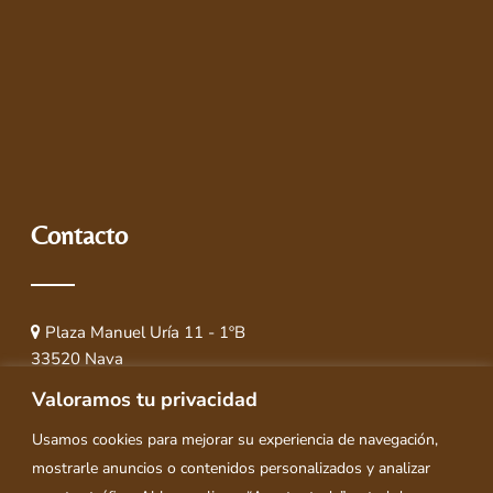
Contacto
Plaza Manuel Uría 11 - 1ºB
33520 Nava
(Asturias) España
Valoramos tu privacidad
619 62 93 87
Usamos cookies para mejorar su experiencia de navegación,
orviz@asesoriaorviz.com
mostrarle anuncios o contenidos personalizados y analizar